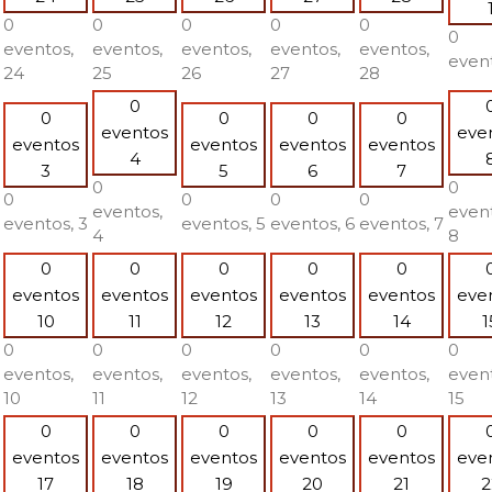
0
0
0
0
0
0
eventos,
eventos,
eventos,
eventos,
eventos,
even
24
25
26
27
28
0
0
0
0
0
eventos
eve
eventos
eventos
eventos
eventos
4
3
5
6
7
0
0
0
0
0
0
eventos,
event
eventos,
3
eventos,
5
eventos,
6
eventos,
7
4
8
0
0
0
0
0
eventos
eventos
eventos
eventos
eventos
eve
10
11
12
13
14
1
0
0
0
0
0
0
eventos,
eventos,
eventos,
eventos,
eventos,
event
10
11
12
13
14
15
0
0
0
0
0
eventos
eventos
eventos
eventos
eventos
eve
17
18
19
20
21
2