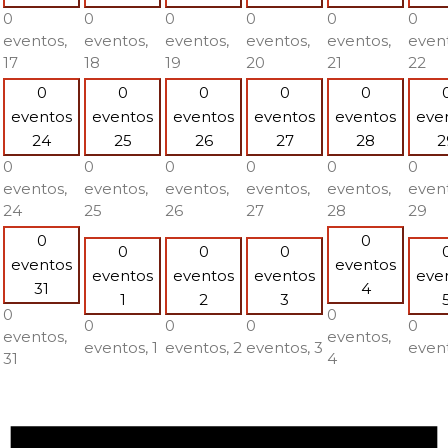
0
0
0
0
0
0
eventos,
eventos,
eventos,
eventos,
eventos,
event
17
18
19
20
21
22
0
0
0
0
0
eventos
eventos
eventos
eventos
eventos
eve
24
25
26
27
28
2
0
0
0
0
0
0
eventos,
eventos,
eventos,
eventos,
eventos,
event
24
25
26
27
28
29
0
0
0
0
0
eventos
eventos
eventos
eventos
eventos
eve
31
4
1
2
3
0
0
0
0
0
0
eventos,
eventos,
eventos,
1
eventos,
2
eventos,
3
even
31
4