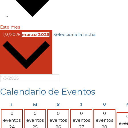
Este mes
1/3/2025
marzo 2025
Selecciona la fecha.
Calendario de Eventos
lunes
martes
miércoles
jueves
viernes
L
M
X
J
V
0
0
0
0
0
eventos
eventos
eventos
eventos
eventos
eve
24
25
26
27
28