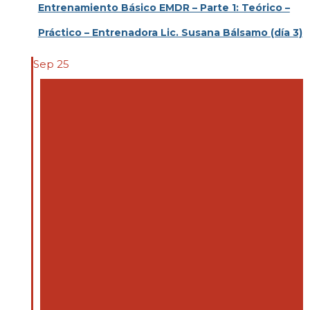
Entrenamiento Básico EMDR – Parte 1: Teórico –
Práctico – Entrenadora Lic. Susana Bálsamo (día 3)
Sep
25